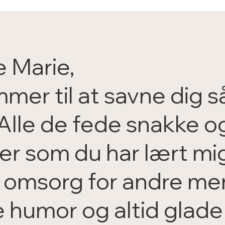
 Marie,
mer til at savne dig s
Alle de fede snakke o
er som du har lært mi
omsorg for andre me
e humor og altid glade