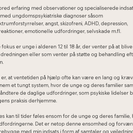
bred erfaring med observationer og specialiserede indsat
e med ungdomspsykiatriske diagnoser såsom
trumforstyrrelser, angst, skizofreni, ADHD, depression,
eaktioner, emotionelle udfordringer, selvskade m.fl.
fokus er unge i alderen 12 til 18 år, der venter på at blive
redningen eller som venter på støtte og behandling ef
n.
g er, at ventetiden på hjælp ofte kan være en lang og kr
nem et tungt system, hvor de unge og deres familier sam
håndtere de daglige udfordringer, som psykiske lidelser
agens praksis derhjemme.
 kan til tider føles ensom for de unge og deres familie, h
dfordringerne. Det er netop denne ensomhed og forværr
orebygge med min indsats i form af samtaler og vejledni