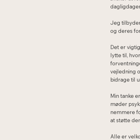
dagligdagen
Jeg tilbyde
og deres fo
Det er vigti
lytte til, h
forventninge
vejledning o
bidrage til u
Min tanke er
møder psyki
nemmere for
at støtte d
Alle er velk