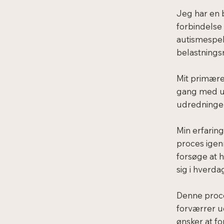
Jeg har en 
forbindels
autismespek
belastningsr
Mit primære 
gang med ud
udredninge
Min erfarin
proces igen
forsøge at 
sig i hverd
Denne proces
forværrer u
ønsker at f