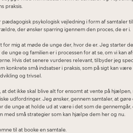
s praksis.
r pædagogisk psykologisk vejledning i form af samtaler t
rældre, der ønsker sparring igennem den proces, de er i.
gt for mig at møde de unge der, hvor de er. Jeg starter d
vor de unge og familien er i processen for at se, om vi kan
rne. Hvis det senere vurderes relevant, tilbyder jeg spec
m konkrete små indsatser i praksis, som på sigt kan være 
dvikling og trivsel.
, at det ikke skal blive alt for ensomt at vente på hjælpen
ske udfordringer. Jeg ønsker, gennem samtaler, at gøre
 de unge at holde ud at være i det som de gennemgår, 
em med små strategier som kan hjælpe dem her og nu.
omne til at booke en samtale.