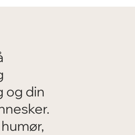
å
g
g og din
nnesker.
 humør,