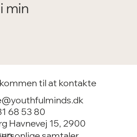
i min
elkommen til at kontakte
e@youthfulminds.dk
31 68 53 80
g Havnevej 15, 2900
rup
personlige samtaler