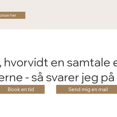
priser her
m, hvorvidt en samtale 
rne - så svarer jeg på
Book en tid
Send mig en mail