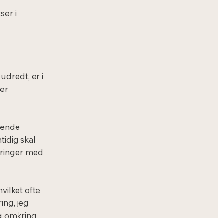
ser i
 udredt, er i
ter
ævende
tidig skal
 bringer med
vilket ofte
ing, jeg
ng omkring