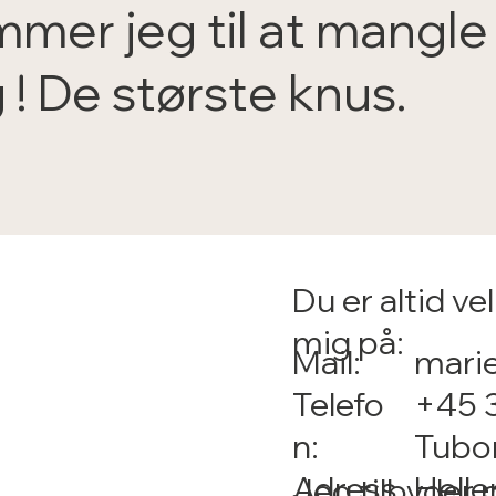
mer jeg til at mangle 
! De største knus.
Du er altid v
mig på:
Mail:
mari
Telefo
+45 
n:
Tubor
Adress
Helle
Jeg tilbyder 