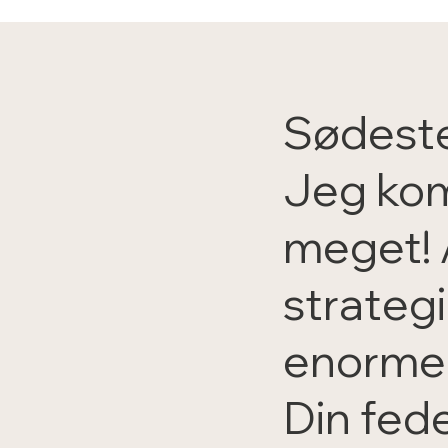
Sødeste
Jeg kom
meget! 
strategi
enorme 
Din fed