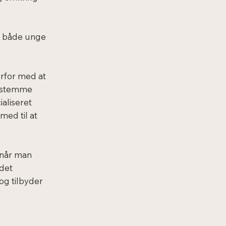
il både unge
erfor med at
 afstemme
ialiseret
med til at
, når man
 det
og tilbyder